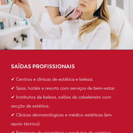
SAÍDAS PROFISSIONAIS
✔ Centros e clínicas de estética e beleza.
✔ Spas, hotéis e resorts com serviços de bem-estar.
✔ Institutos de beleza, salões de cabeleireiro com
secção de estética.
✔ Clínicas dermatológicas e médico-estéticas (em
apoio técnico).
✔ Empresas de cosmética e produtos de estética