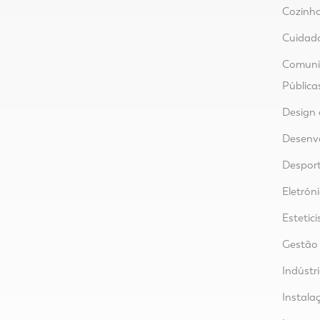
Cozinha
Cuidad
Comunic
Pública
Design 
Desenvo
Despor
Eletrón
Estetici
Gestão
Indústr
Instalaç