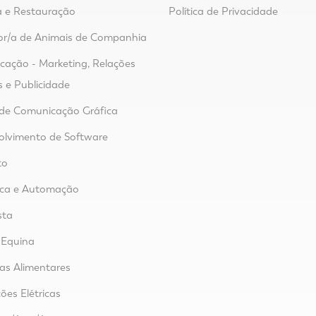
 e Restauração
Política de Privacidade
or/a de Animais de Companhia
ação - Marketing, Relações
s e Publicidade
de Comunicação Gráfica
lvimento de Software
to
ica e Automação
sta
 Equina
ias Alimentares
ões Elétricas