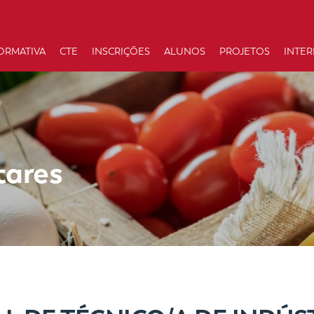
ORMATIVA
CTE
INSCRIÇÕES
ALUNOS
PROJETOS
INTE
tares