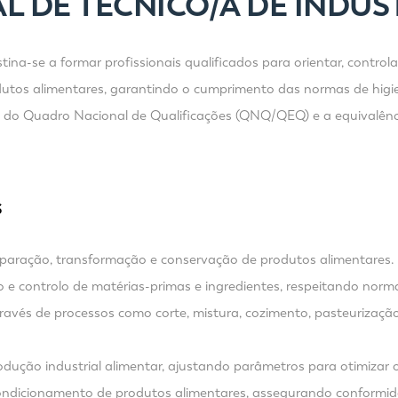
L DE TÉCNICO/A DE INDÚS
tina-se a formar profissionais qualificados para orientar, control
utos alimentares, garantindo o cumprimento das normas de higie
4 do Quadro Nacional de Qualificações (QNQ/QEQ) e a equivalênci
S
eparação, transformação e conservação de produtos alimentares.
 controlo de matérias-primas e ingredientes, respeitando normas
avés de processos como corte, mistura, cozimento, pasteurização,
dução industrial alimentar, ajustando parâmetros para otimizar 
condicionamento de produtos alimentares, assegurando conform