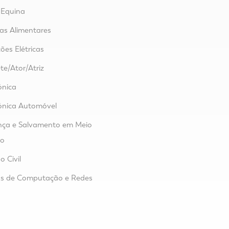
 Equina
ias Alimentares
ões Elétricas
te/Ator/Atriz
ónica
ónica Automóvel
nça e Salvamento em Meio
co
o Civil
as de Computação e Redes