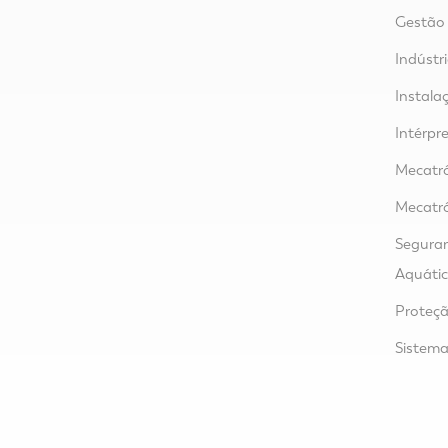
Gestão
Indústr
Instalaç
Intérpre
Mecatr
Mecatr
Segura
Aquáti
Proteçã
Sistem