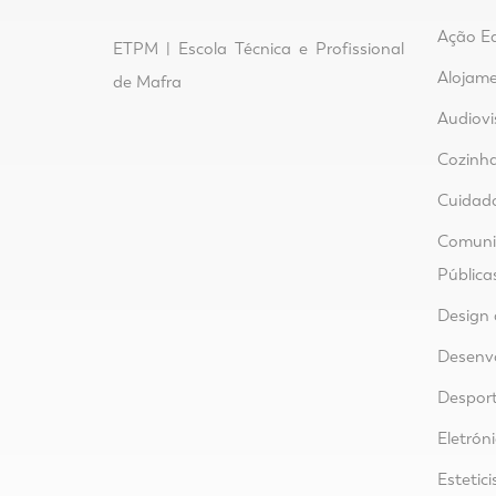
Ação E
ETPM | Escola Técnica e Profissional
Alojame
de Mafra
Audiovi
Cozinha
Cuidad
Comunic
Pública
Design 
Desenvo
Despor
Eletrón
Estetici