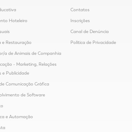
ducativa
Contatos
nto Hoteleiro
Inscrições
suais
Canal de Denúncia
 e Restauração
Política de Privacidade
or/a de Animais de Companhia
ação - Marketing, Relações
s e Publicidade
de Comunicação Gráfica
lvimento de Software
to
ica e Automação
sta