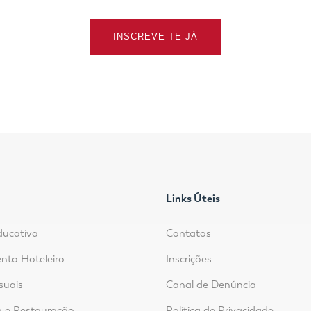
INSCREVE-TE JÁ
Links Úteis
ducativa
Contatos
nto Hoteleiro
Inscrições
suais
Canal de Denúncia
 e Restauração
Política de Privacidade