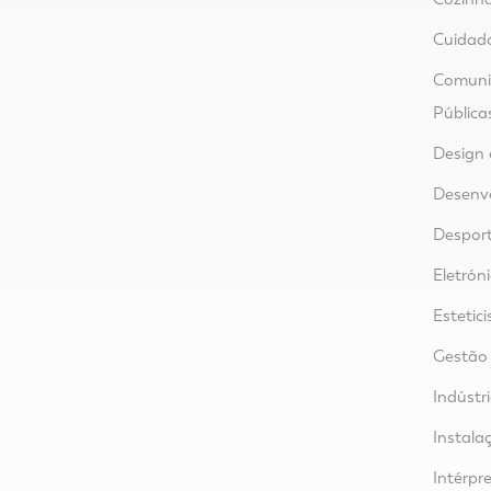
Cuidad
Comunic
Pública
Design 
Desenvo
Despor
Eletrón
Estetici
Gestão
Indústr
Instalaç
Intérpre