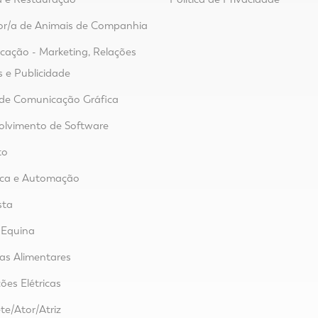
or/a de Animais de Companhia
ação - Marketing, Relações
s e Publicidade
de Comunicação Gráfica
lvimento de Software
to
ica e Automação
sta
 Equina
ias Alimentares
ões Elétricas
te/Ator/Atriz