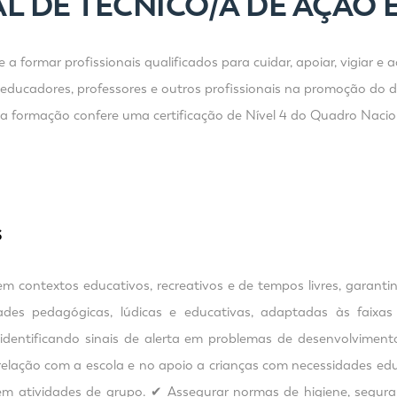
L DE TÉCNICO/A DE AÇÃO 
a formar profissionais qualificados para cuidar, apoiar, vigiar e
educadores, professores e outros profissionais na promoção do de
ta formação confere uma certificação de Nível 4 do Quadro Naci
S
em contextos educativos, recreativos e de tempos livres, garan
ades pedagógicas, lúdicas e educativas, adaptadas às faixas
 identificando sinais de alerta em problemas de desenvolvime
 relação com a escola e no apoio a crianças com necessidades edu
 em atividades de grupo. ✔ Assegurar normas de higiene, segura