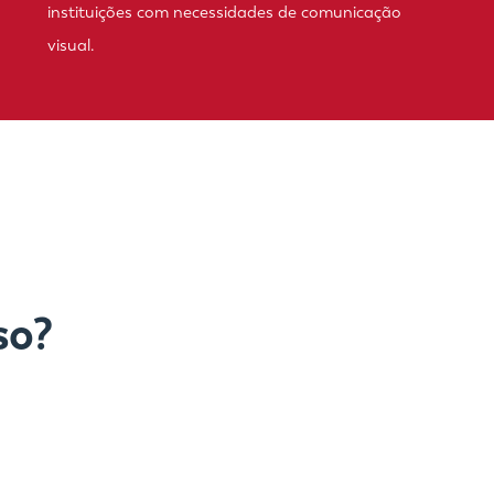
instituições com necessidades de comunicação
visual.
so?