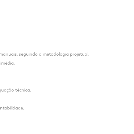
e manuais, seguindo a metodologia projetual.
timédia.
quação técnica.
ntabilidade.