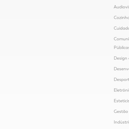
Audiovi
Cozinha
Cuidad
Comunic
Pública
Design 
Desenvo
Despor
Eletrón
Estetici
Gestão
Indústr