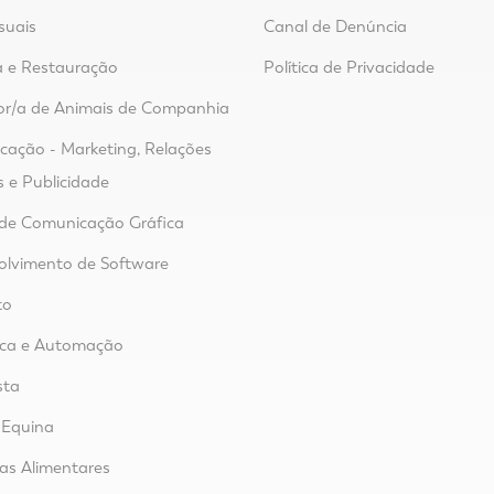
suais
Canal de Denúncia
 e Restauração
Política de Privacidade
or/a de Animais de Companhia
ação - Marketing, Relações
s e Publicidade
de Comunicação Gráfica
lvimento de Software
to
ica e Automação
sta
 Equina
ias Alimentares