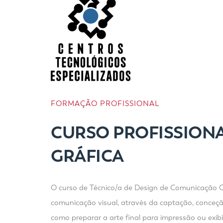
FORMAÇÃO PROFISSIONAL
CURSO PROFISSIONA
GRÁFICA
O curso de Técnico/a de Design de Comunicação Grá
comunicação visual, através da captação, conceção
como preparar a arte final para impressão ou exi