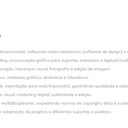
S
dimensionais), utilizando meios eletrónicos (software de design) 
ding, comunicação gráfica para suportes impressos e digitais/mul
mposição, hierarquia visual, fotografia e edição de imagem.
s, materiais gráficos dinâmicos e interativos.
relo, exportação para web/impressão), garantindo qualidade e ade
 visual, marketing digital, publicidade e edição.
multidisciplinares, respeitando normas de copyright, ética e suste
 adaptação de projetos a diferentes suportes e públicos.